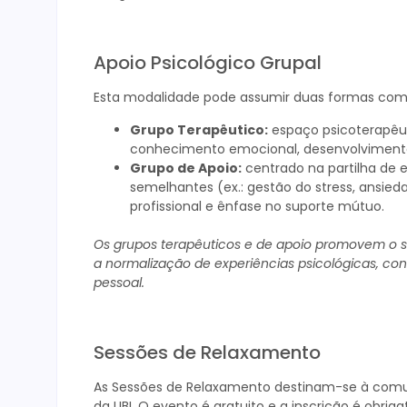
Apoio Psicológico Grupal
Esta modalidade pode assumir duas formas com
Grupo Terapêutico:
espaço psicoterapêut
conhecimento emocional, desenvolvimento 
Grupo de Apoio:
centrado na partilha de 
semelhantes (ex.: gestão do stress, ansied
profissional e ênfase no suporte mútuo.
Os grupos terapêuticos e de apoio promovem o s
a normalização de experiências psicológicas, co
pessoal.
Sessões de Relaxamento
As Sessões de Relaxamento destinam-se à co
da UBI. O evento é gratuito e a inscrição é obriga